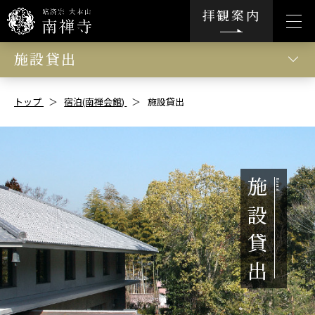
拝観案内
施設貸出
トップ
宿泊(南禅会館)
施設貸出
施
設
貸
出