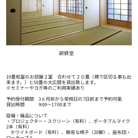
研修室
10
畳和室のお部屋２室 合わせて２０畳（襖で区切る事も出
来ます。）と
50
畳の大広間を貸出致します。
※セミナーやヨガ等のご利用実績あり
予約受付期間
3
ヵ月前から使用日の
7
日前まで予約可能
貸出時間
9:00
～
17:00
まで
設備・備品について
・プロジェクター・スクリーン（有料）、ポータブルマイク
2
本（有料）
ホワイトボード（有料）、簡易な椅子（
20
脚）、座布団・
ローテーブル