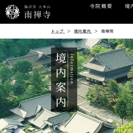
寺院概要
境
トップ
境内案内
南禅院
境
内
案
内