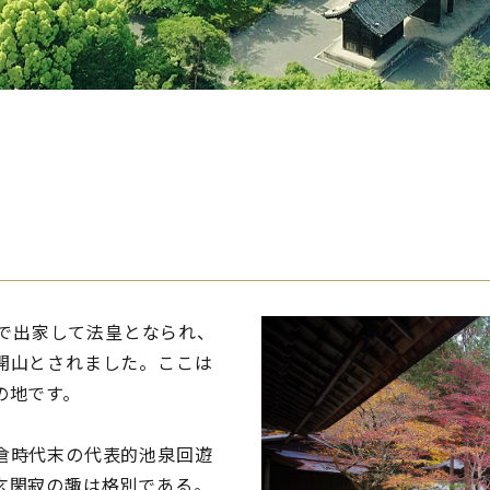
宮で出家して法皇となられ、
開山とされました。ここは
の地です。
倉時代末の代表的池泉回遊
玄閑寂の趣は格別である。