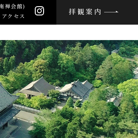
南禅会館)
拝観案内
アクセス