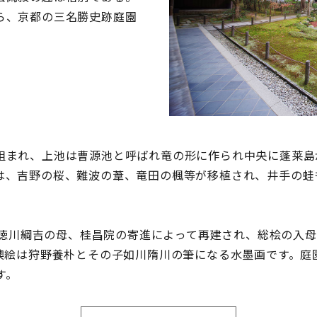
ら、京都の三名勝史跡庭園
まれ、上池は曹源池と呼ばれ竜の形に作られ中央に蓬莱島
は、吉野の桜、難波の葦、竜田の楓等が移植され、井手の蛙
3)徳川綱吉の母、桂昌院の寄進によって再建され、総桧の入
、襖絵は狩野養朴とその子如川隋川の筆になる水墨画です。庭
す。