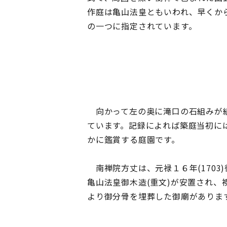
作庭は亀山法皇ともいわれ、早くか
の一つに指定されています。
向かって左の奥に滝口の石組みが組
ています。記録によれば築庭当初に
かに鑑賞する庭園です。
南禅院方丈は、元禄１６年(170
亀山法皇御木造(重文)が安置され
より御分骨を埋葬した御廟がありま