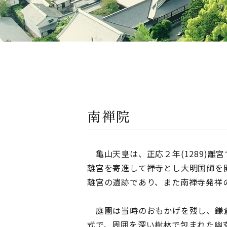
南禅院
亀山天皇は、正応２年(1289)離
離宮を寄進して禅寺とし大明国師を
離宮の遺跡であり、また南禅寺発祥
庭園は当時のおもかげを残し、鎌
式で、周囲を深い樹林で包まれた幽