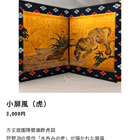
小屏風（虎）
3,000円
方丈庭園障壁画群虎図
狩野派の傑作「水呑みの虎」が描かれた屏風