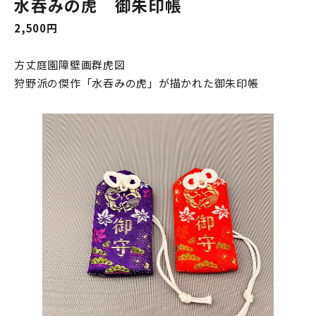
水吞みの虎 御朱印帳
2,500円
方丈庭園障壁画群虎図
狩野派の傑作「水吞みの虎」が描かれた御朱印帳