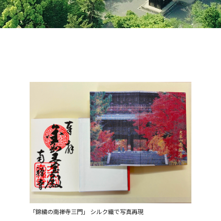
「錦繍の南禅寺三門」 シルク織で写真再現