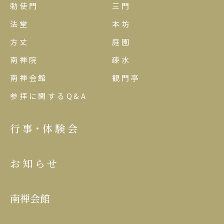
勅使門
三門
法堂
本坊
方丈
庭園
南禅院
疎水
南禅会館
観門亭
参拝に関するQ&A
行事･体験会
お知らせ
南禅会館