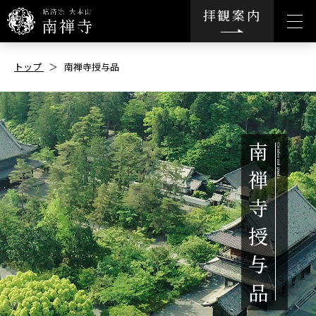
拝観案内
トップ
南禅寺授与品
南
禅
寺
授
与
品