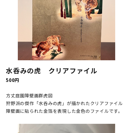
水呑みの虎 クリアファイル
500円
方丈庭園障壁画群虎図
狩野派の傑作「水呑みの虎」が描かれたクリアファイル
障壁画に貼られた金箔を表現した金色のファイルです。