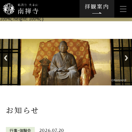
.movie-wrap { position: relative; padding-bottom: 56.25%; /*ア
拝観案内
スペクト比 16:9の場合の縦幅*/ height: 0; overflow: hidden; }
.movie-wrap iframe { position: absolute; top: 0; left: 0; width:
100%; height: 100%; }
お知らせ
行事･体験会
2026.07.20