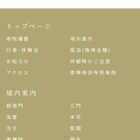
トップページ
寺院概要
境内案内
行事･体験会
宿泊(南禅会館)
お知らせ
拝観時のご注意
アクセス
南禅寺派寺院専用
境内案内
勅使門
三門
法堂
本坊
方丈
庭園
南禅院
疎水