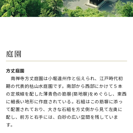
庭園
方丈庭園
南禅寺方丈庭園は小堀遠州作と伝えられ、江戸時代初
期の代表的枯山水庭園です。南部から西部にかけて５本
の定規線を配した薄青色の筋塀(築地塀)をめぐらし、東西
に細長い地形に作庭されている。石組はこの筋塀に添っ
て配置されており、大きな石組を方丈側から見て左奥に
配し、前方と右手には、白砂の広い空間を残していま
す。