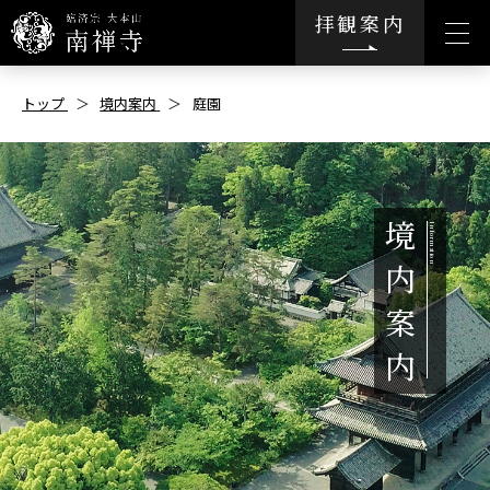
拝観案内
トップ
境内案内
庭園
境
内
案
内