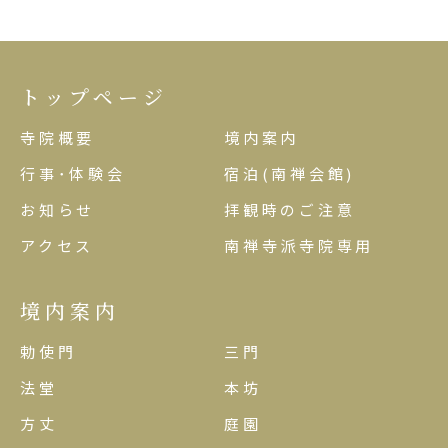
トップページ
寺院概要
境内案内
行事･体験会
宿泊(南禅会館)
お知らせ
拝観時のご注意
アクセス
南禅寺派寺院専用
境内案内
勅使門
三門
法堂
本坊
方丈
庭園