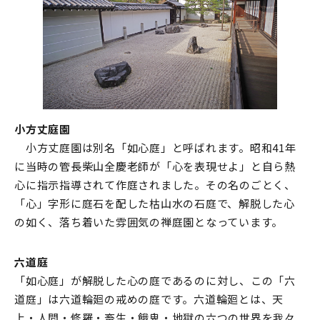
小方丈庭園
小方丈庭園は別名「如心庭」と呼ばれます。昭和41年
に当時の管長柴山全慶老師が「心を表現せよ」と自ら熱
心に指示指導されて作庭されました。その名のごとく、
「心」字形に庭石を配した枯山水の石庭で、解脱した心
の如く、落ち着いた雰囲気の禅庭園となっています。
六道庭
「如心庭」が解脱した心の庭であるのに対し、この「六
道庭」は六道輪廻の戒めの庭です。六道輪廻とは、天
上・人間・修羅・畜生・餓鬼・地獄の六つの世界を我々