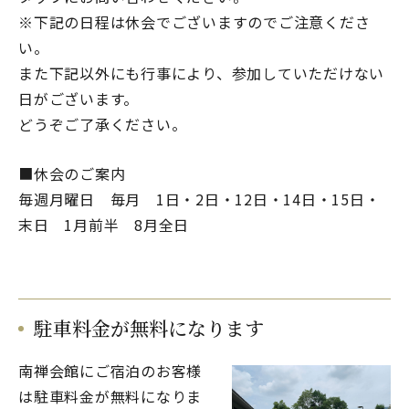
※下記の日程は休会でございますのでご注意くださ
い。
また下記以外にも行事により、参加していただけない
日がございます。
どうぞご了承ください。
■休会のご案内
毎週月曜日 毎月
1
日・
2
日・
12
日・
14
日・
15
日・
末日
1
月前半
8
月全日
駐車料金が無料になります
南禅会館にご宿泊のお客様
は駐車料金が無料になりま