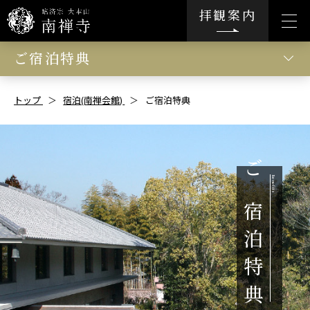
拝観案内
ご宿泊特典
トップ
宿泊(南禅会館)
ご宿泊特典
ご
宿
泊
特
典