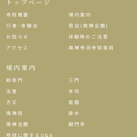
トップページ
寺院概要
境内案内
行事･体験会
宿泊(南禅会館)
お知らせ
拝観時のご注意
アクセス
南禅寺派寺院専用
境内案内
勅使門
三門
法堂
本坊
方丈
庭園
南禅院
疎水
南禅会館
観門亭
参拝に関するQ&A