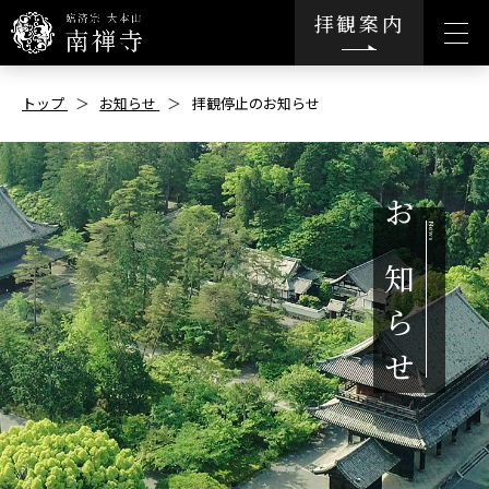
拝観案内
トップ
お知らせ
拝観停止のお知らせ
お
知
ら
せ