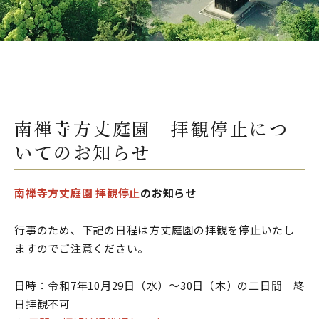
南禅寺方丈庭園 拝観停止につ
いてのお知らせ
南禅寺方丈庭園 拝観停止
のお知らせ
行事のため
、下記の日程は方丈庭園の
拝観
を停止いたし
ますのでご注意ください。
日時：令和7年10月29日（水）～30日（木）の二日間 終
日
拝観
不可