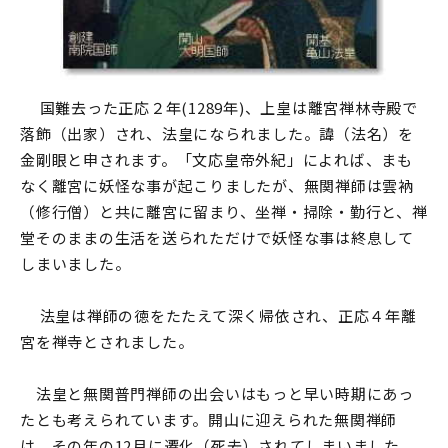
国難去った正応２年(1289年)、上皇は離宮禅林寺殿で
落飾（出家）され、法皇になられました。諱（法名）を
金剛眼と申されます。「文応皇帝外紀」によれば、まも
なく離宮に妖怪な事が起こりましたが、無関禅師は雲衲
（修行僧）と共に離宮に留まり、坐禅・掃除・勤行と、禅
堂そのままの生活を送られただけで妖怪な事は終息して
しまいました。
法皇は禅師の徳をたたえて深く帰依され、正応４年離
宮を禅寺とされました。
法皇と無関普門禅師の出会いはもっと早い時期にあっ
たとも考えられています。開山に迎えられた無関禅師
は、その年の12月に遷化（死去）されてしまいました。