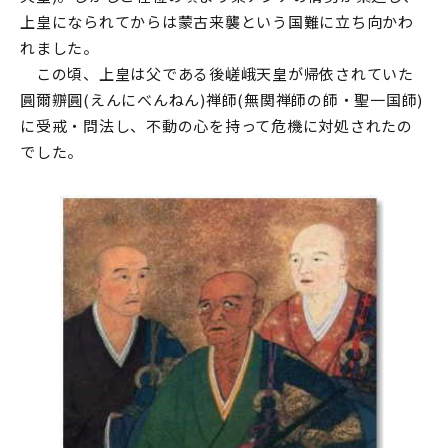
上皇になられてからは蒙古来襲という国難に立ち向かわ
れました。
この頃、上皇は父である後嵯峨天皇が帰依されていた
圓爾辧圓(えんにべんねん)禅師(無関禅師の師・聖一国師)
に受戒・問法し、不動の心を持って危機に対処されたの
でした。