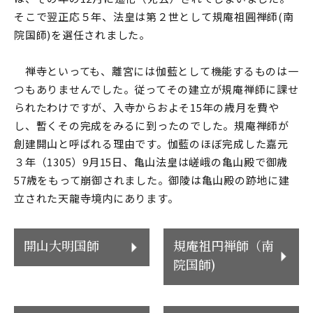
そこで翌正応５年、法皇は第２世として規庵祖圓禅師(南
院国師)を選任されました。
禅寺といっても、離宮には伽藍として機能するものは一
つもありませんでした。従ってその建立が規庵禅師に課せ
られたわけですが、入寺からおよそ15年の歳月を費や
し、暫くその完成をみるに到ったのでした。規庵禅師が
創建開山と呼ばれる理由です。伽藍のほぼ完成した嘉元
３年（1305）9月15日、亀山法皇は嵯峨の亀山殿で御歳
57歳をもって崩御されました。御陵は亀山殿の跡地に建
立された天龍寺境内にあります。
開山大明国師
規庵祖円禅師（南
院国師)