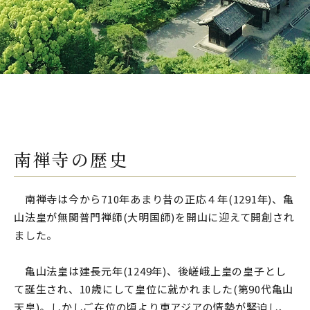
南禅寺の歴史
南禅寺は今から710年あまり昔の正応４年(1291年)、亀
山法皇が無関普門禅師(大明国師)を開山に迎えて開創され
ました。
亀山法皇は建長元年(1249年)、後嵯峨上皇の皇子とし
て誕生され、10歳にして皇位に就かれました(第90代亀山
天皇)。しかしご在位の頃より東アジアの情勢が緊迫し、