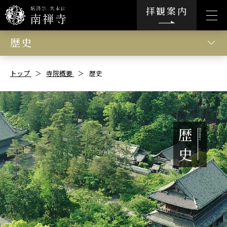
拝観案内
歴史
トップ
寺院概要
歴史
歴
史