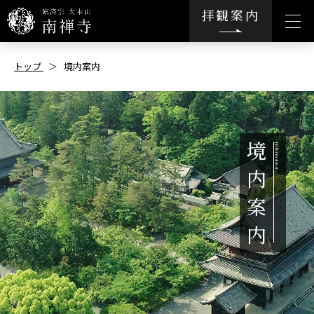
拝観案内
トップ
境内案内
境
内
案
内