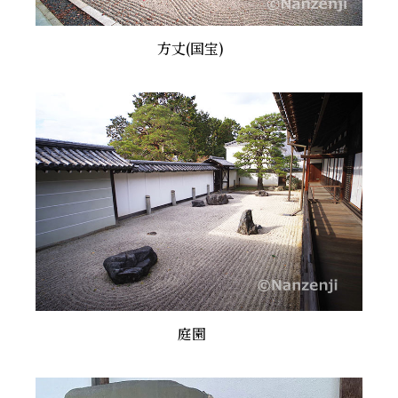
方丈(国宝)
庭園