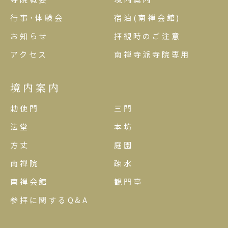
行事･体験会
宿泊(南禅会館)
お知らせ
拝観時のご注意
アクセス
南禅寺派寺院専用
境内案内
勅使門
三門
法堂
本坊
方丈
庭園
南禅院
疎水
南禅会館
観門亭
参拝に関するQ&A