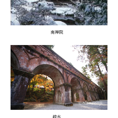
南禅院
疏水